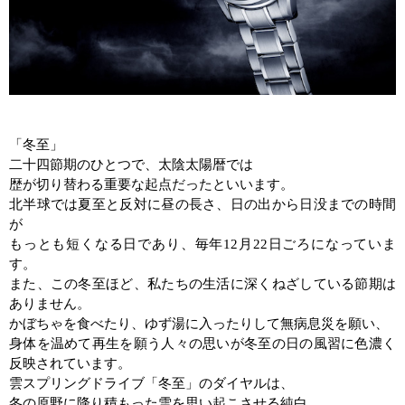
「冬至」
二十四節期のひとつで、太陰太陽暦では
歴が切り替わる重要な起点だったといいます。
北半球では夏至と反対に昼の長さ、日の出から日没までの時間
が
もっとも短くなる日であり、毎年
12
月
22
日ごろになっていま
す。
また、この冬至ほど、私たちの生活に深くねざしている節期は
ありません。
かぼちゃを食べたり、ゆず湯に入ったりして無病息災を願い、
身体を温めて再生を願う人々の思いが冬至の日の風習に色濃く
反映されています。
雲スプリングドライブ「冬至」のダイヤルは、
冬の原野に降り積もった雪を思い起こさせる純白。