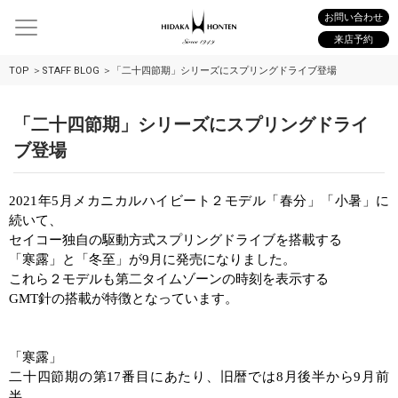
お問い合わせ
来店予約
TOP
STAFF BLOG
「二十四節期」シリーズにスプリングドライブ登場
「二十四節期」シリーズにスプリングドライ
ブ登場
2021
年
5
月メカニカルハイビート２モデル「春分」「小暑」に
続いて、
セイコー独自の駆動方式スプリングドライブを搭載する
「寒露」と「冬至」が
9
月に発売になりました。
これら２モデルも第二タイムゾーンの時刻を表示する
GMT
針の搭載が特徴となっています。
「寒露」
二十四節期の第
17
番目にあたり、旧暦では
8
月後半から
9
月前
半。