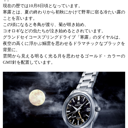
現在の歴では
10
月
8
日頃となっています。
寒露とは、夏の終わりから初秋にかけて野草に宿る冷たい露の
ことを言います。
この頃になると冬鳥が渡り、菊が咲き始め、
コオロギなどの虫たちが泣き始めるとされています。
グランドセイコースプリングドライブ「寒露」のダイヤルは、
夜空の高くに浮かぶ鰯雲を思わせるドラマチックなブラックを
背景に、
雲間から見える明るく光る月を思わせるゴールド・カラーの
GMT
針を配置しています。