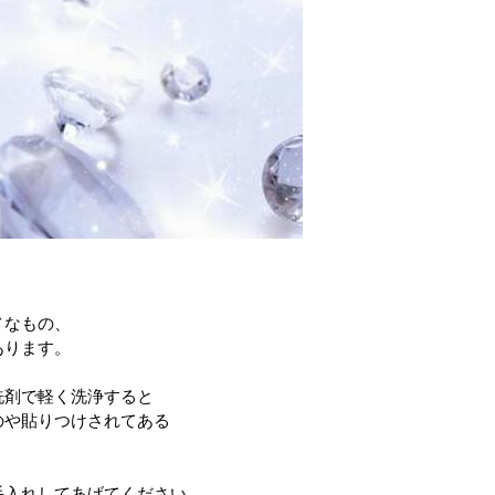
メなもの、
あります。
洗剤で軽く洗浄すると
のや貼りつけされてある
。
。
手入れしてあげてください。