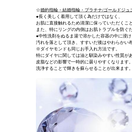
☆
婚約指輪・結婚指輪・プラチナ
/
ゴールドジュ
●長く美しく着用して頂く為だけではなく、
お肌に直接触れるため清潔に保っていただくこ
また、特にリングの内側はお肌トラブルを防ぐ
●中性洗剤をぬるま湯で溶かした容器の中に浸
汚れを落として頂き、すすいだ後はやわらかい
※ダイヤモンドも同じお手入れ方法です。
特にダイヤに関しては油と馴染みやすい性質が
皮脂などの影響で一時的に曇りやすくなります
洗浄することで輝きを蘇らせることが出来ます