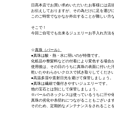
日髙本店でお買い求めいただいたお客様には店
お伝えしておりますが、その為だけに足を運び
このご時世でなかなか外出することが難しい方
そこで！
今回ご自宅でも出来るジュエリーお手入れ方法
☆
真珠（パール）
●真珠は酸・熱・水に弱いのが特徴です。
化粧品や整髪料などの付着により変色する場合
使用後は、その日のうちに真珠の表面に付いた
乾いたやわらかいクロスで拭き取りしてくださ
●高温多湿や直射日光を避けて保管しましょう。
●真珠は繊細で傷付きやすいジュエリーです。
他の宝石とは別にして保管しましょう。
※パールのネックレスは使っているうちに汗や
真珠の劣化や糸切れにつながることもございま
そのため、定期的なメンテナンスをされること