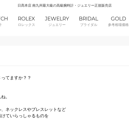
日髙本店 南九州最大級の高級腕時計・ジュエリー正規販売店
TCH
ROLEX
JEWELRY
BRIDAL
GOLD
計
ロレックス
ジュエリー
ブライダル
参考相場価格
さってますか？？
んね。
ル、
ネックレスやブレスレットなど
着けていらっしゃるものを