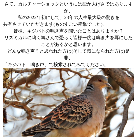
さて、カルチャーショックというには些か大げさではあります
が、
私の
2022
年初にして、
23
年の人生最大級の驚きを
共有させていただきます
(
ものすごい衝撃でした
)
。
皆様、キジバトの鳴き声を聞いたことはありますか？
リズミカルに鳴く鳩さんで恐らく皆様一度は鳴き声を耳にした
ことがあるかと思います。
どんな鳴き声？と思われた方は
(
そして気になられた方は
)
是
非、
「キジバト 鳴き声」で検索されてみてください。