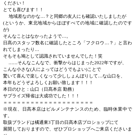
ください！
とても喜びます！！
地域差なのかな
…
？と同郷の友人にも確認いたしましたが
(
というか、東北地域からほぼすべての地域に確認したのです
が
)
そんなことはなかったようで
…
。
日髙のスタッフ数名に確認したところ「フクロウ
…
？」と言わ
れてしまったり…
そもそも鳩として認識されていませんでした！笑
……
そんなこんなで、衝撃からはじまった
2022
年ですが、
こんな小さな
(
人によってはどうでもよい
)
ことで
驚いて喜んで楽しくなって少ししょんぼりして
…
な山口を、
本年もどうぞよろしくお願い致します！！！
本日のひと：山口（日髙本店 勤務）
サプライズ帰省は大成功でした！！！
＝＝＝＝＝＝＝＝＝＝＝＝＝＝＝＝＝＝＝＝
※現在、日髙本店はビルメンテナンスのため、臨時休業中で
す。
取扱ブランドは橘通東3丁目の日髙本店プロショップにて
展開しておりますので、ぜひプロショップへご来店くださいま