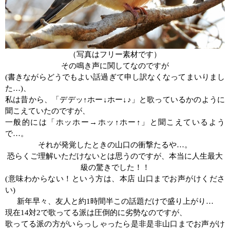
（写真はフリー素材です）
その鳴き声に関してなのですが
(
書きながらどうでもよい話過ぎて申し訳なくなってまいりまし
た
…)
、
私は昔から、「デデッ
↑
ホー
↓
ホー
↓♪
」と歌っているかのように
聞こえていたのですが、
一般的には「ホッホー
→
ホッ
↑
ホー
↑
」と聞こえているよう
で
…
。
それが発覚したときの山口の衝撃たるや
…
。
恐らくご理解いただけないとは思うのですが、本当に人生最大
級の驚きでした！！
(
意味わからない！という方は、本店
山口までお声がけくださ
い
)
新年早々、友人と約
1
時間半この話題だけで盛り上がり
…
現在
14
対
2
で歌ってる派は圧倒的に劣勢なのですが、
歌ってる派の方がいらっしゃったら是非是非山口までお声がけ