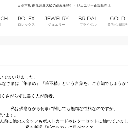
日髙本店 南九州最大級の高級腕時計・ジュエリー正規販売店
TCH
ROLEX
JEWELRY
BRIDAL
GOLD
計
ロレックス
ジュエリー
ブライダル
参考相場価格
いでまいりました。
みなさまは『筆まめ』『筆不精』という言葉を、ご存知でしょうか
倒くさがらずに書く人が前者、
私は残念ながら何事に関しても無精な性格なのですが、
思います。
ん前に他のスタッフもポストカードやレターセットに触れていま
私も所謂『紙のもの』に目がなくて
……