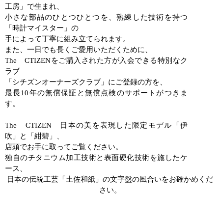
工房」で生まれ、
小さな部品のひとつひとつを、熟練した技術を持つ
「時計マイスター」の
手によって丁寧に組み立てられます。
また、一日でも長くご愛用いただくために、
The
CTIZEN
をご購入された方が入会できる特別なク
ラブ
「シチズンオーナーズクラブ」にご登録の方を、
最長
10
年の無償保証と無償点検のサポートがつきま
す。
The
CTIZEN
日本の美を表現した限定モデル「伊
吹」と「紺碧」、
店頭でお手に取ってご覧ください。
独自のチタニウム加工技術と表面硬化技術を施したケ
ース、
日本の伝統工芸「土佐和紙」の文字盤の風合いをお確かめくだ
さい。