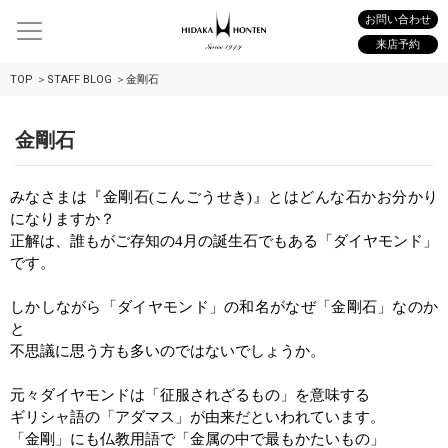
お問い合わせ
来店予約
TOP
STAFF BLOG
金剛石
金剛石
みなさまは
『金剛石
(
こんごうせき
)
』とはどんな石かお分かり
になりますか？
正解は、誰もがご存知の
4
月の誕生石でもある「ダイヤモンド」
です。
しかしながら「ダイヤモンド」の和名がなぜ「金剛石」なのか
と
不思議に思う方も多いのではないでしょうか。
元々ダイヤモンドは「征服されざるもの」を意味する
ギリシャ語の「アダマス」が由来だといわれています。
「金剛」にも仏教用語で「金属の中で最もかたいもの」