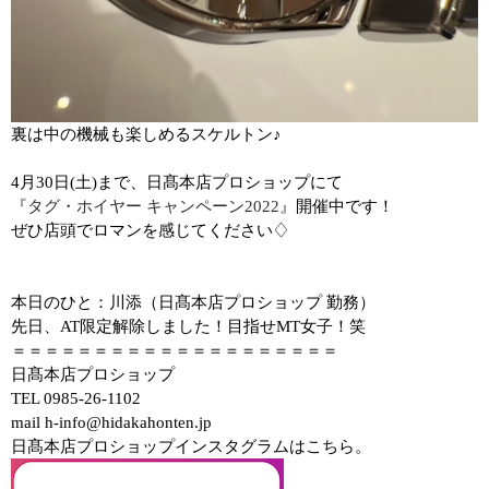
裏は中の機械も楽しめるスケルトン♪
4
月
30
日
(
土
)
まで、日髙本店プロショップにて
『タグ・ホイヤー キャンペーン
2022
』
開催中です！
ぜひ店頭でロマンを感じてください♢
本日のひと：川添（日髙本店プロショップ 勤務）
先日、
AT
限定解除しました！目指せ
MT
女子！笑
＝＝＝＝＝＝＝＝＝＝＝＝＝＝＝＝＝＝＝＝
日髙本店プロショップ
TEL 0985-26-1102
mail h-info@hidakahonten.jp
日髙本店プロショップインスタグラムはこちら。