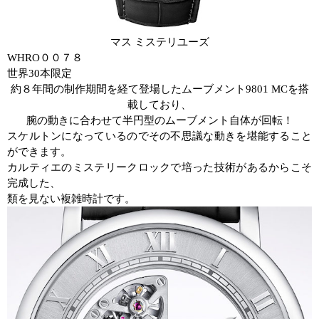
マス
ミステリユーズ
WHRO
００７８
世界
30
本限定
約８年間の制作期間を経て登場したムーブメント
9801 MC
を搭
載しており、
腕の動きに合わせて半円型のムーブメント自体が回転！
スケルトンになっているのでその不思議な動きを堪能すること
ができます。
カルティエのミステリークロックで培った技術があるからこそ
完成した、
類を見ない複雑時計です。