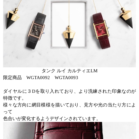
タンク ルイ カルティエ
LM
限定商品
WGTA0092
WGTA0093
ダイヤルに３
D
を取り入れており、より洗練された印象なのが
特徴です。
様々な方向に網目模様を描いており、見方や光の当たり方によ
って
色合いが変化するようデザインされています。