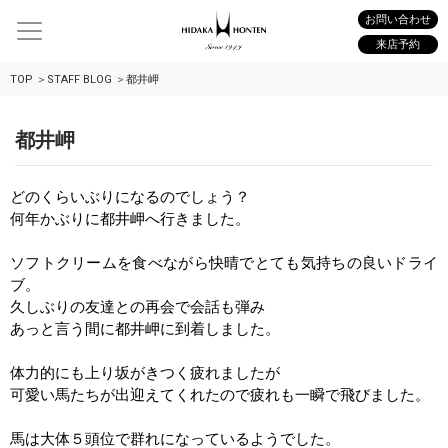
お問い合わせ
来店予約
TOP
STAFF BLOG
都井岬
都井岬
どのくらいぶりになるのでしょう？
何年かぶりに都井岬へ行きました。
ソフトクリームを食べながら快晴でとても気持ちの良いドライ
ブ。
久しぶりの友達との再会で会話も弾み
あっと言う間に都井岬に到着しました。
体力的にも上り坂がきつく疲れましたが
可愛い馬たちが出迎えてくれたので疲れも一瞬で飛びました。
馬は大体５頭位で群れになっているようでした。