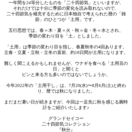
一年間を24等分したものを「二十四節気」といいますが、
それだけでは十分に季節の変化を読み取れないので、
二十四節気を補充するために日本独自で考えられた暦の「雑
節」のひとつが「土用」です。
五行思想では、春＝木・夏＝火・秋＝金・冬＝水とされ、
季節の変わり目を「土」としました。
「土用」は季節の変わり目を指し、春夏秋冬の4回あります。
立春・立夏・立秋・立冬の直前、約18日間が土用になります。
難しく聞こえるかもしれませんが、ウナギを食べる「土用丑の
日」と聞くと
ピンと来る方も多いのではないでしょうか。
今年2022年の「土用干し」は、7月20(水)〜8月6月(土)と終わ
り、暦では秋になりました。
まだまだ暑い日が続きますが、今回は一足先に秋を感じる腕時
計をご紹介いたします♪
グランドセイコー
二十四節気コレクション
『秋分』