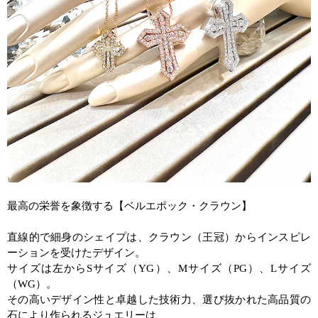
最高の栄誉を象徴する【ベルエポック・クラウン】
直線的で細身のシェイプは、クラウン（王冠）からインスピレ
ーションを受けたデザイン。
サイズは左から
S
サイズ（
YG
）、
M
サイズ（
PG
）、
L
サイズ
（
WG
）。
その高いデザイン性と卓越した技術力、選び抜かれた高品質の
石により作られるジュエリーは