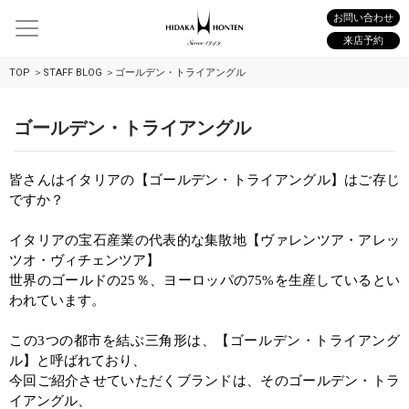
お問い合わせ
来店予約
TOP
STAFF BLOG
ゴールデン・トライアングル
ゴールデン・トライアングル
皆さんはイタリアの【ゴールデン・トライアングル】はご存じ
ですか？
イタリアの宝石産業の代表的な集散地【ヴァレンツア・アレッ
ツオ・ヴィチェンツア】
世界のゴールドの
25
％、ヨーロッパの
75%
を生産しているとい
われています。
この
3
つの都市を結ぶ三角形は、【ゴールデン・トライアング
ル】と呼ばれており、
今回ご紹介させていただくブランドは、
そのゴールデン・トラ
イアングル、