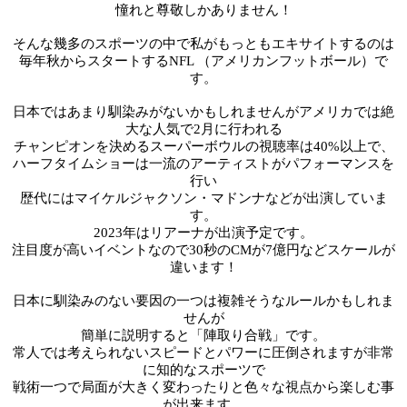
憧れと尊敬しかありません！
そんな幾多のスポーツの中で
私がもっともエキサイトするのは
毎年秋からスタートする
NFL （アメリカンフットボール）で
す。
日本ではあまり馴染みがないかもしれませんがアメリカでは絶
大な人気で2月に行われる
チャンピオンを決めるスーパーボウルの
視聴率は40%以上で、
ハーフタイムショーは一流のアーティストがパフォーマンスを
行い
歴代にはマイケルジャクソン・マドンナなどが出演していま
す。
2023年はリアーナが出演予定です。
注目度が高いイベントなので30秒のCMが
7億円などスケールが
違います！
日本に馴染みのない要因の一つは複雑そうな
ルールかもしれま
せんが
簡単に説明すると
「陣取り合戦」です。
常人では考えられないスピードとパワーに圧倒されますが
非常
に知的なスポーツで
戦術一つで局面が
大きく変わったりと色々な視点から楽しむ事
が出来ます。