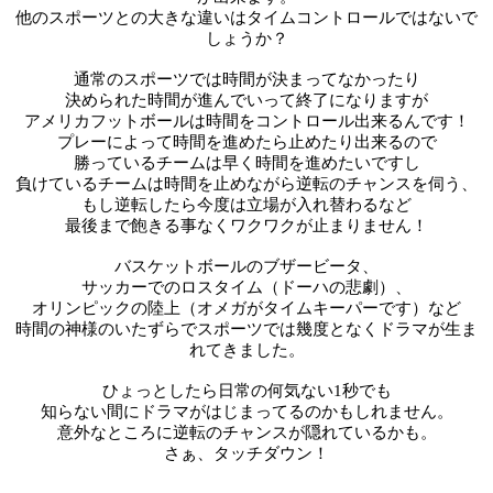
他のスポーツとの大きな違いは
タイムコントロールではないで
しょうか？
通常のスポーツでは時間が決まってなかったり
決められた時間が進んでいって終了になりますが
アメリカフットボールは時間をコントロール出来るんです！
プレーによって時間を進めたら止めたり出来るので
勝っているチームは早く時間を進めたいですし
負けているチームは時間を止めながら逆転のチャンスを伺う、
もし逆転したら今度は立場が入れ替わるなど
最後まで飽きる事なくワクワクが止まりません！
バスケットボールのブザービータ、
サッカーでのロスタイム（ドーハの悲劇）、
オリンピックの陸上（オメガがタイムキーパーです）など
時間の神様のいたずらでスポーツでは幾度となくドラマが生ま
れてきました。
ひょっとしたら日常の何気ない1秒でも
知らない間にドラマがはじまってるのかもしれません。
意外なところに逆転のチャンスが隠れているかも。
さぁ、タッチダウン！