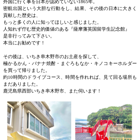
外国に行く事を日本が認めていない
1865
年。
密航出国という大胆な行動をし、結果、その後の日本に大きく
貢献した歴史は、
もっと多くの人に知ってほしいと感じました。
人知れず佇む歴史的価値のある『薩摩藩英国留学生記念館』
是非行ってみて下さい。
本当にお勧めです！
その後は、いちき串木野市のお土産を探して、
極かるかん・バナナ焼酎・まぐろもなか・キノコキーホルダー
を買って帰りました。
約
10
時間のドライブコース、時間を作れれば、見て回る場所も
まだありました。
鹿児島県西部いちき串木野市、また伺います！