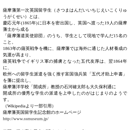
薩摩藩第一次英国留学生（さつまはんだいいちじえいこくりゅ
うがくせい）とは、
慶応元年
(1865
年
)
に日本を密出国し、英国へ渡った
19
人の薩摩
藩士から成る
「薩摩藩遣英使節団」のうち、学生として現地で学んだ
15
名の
こと。
1863
年の薩英戦争を機に、薩摩藩では海外に通じた人材養成の
気運が高まり、
薩英戦争でイギリス軍の捕虜となった五代友厚は、翌
1864
年
に、
欧州への留学生派遣を強く推す富国強兵策「五代才助上申書」
を藩に提出し、
薩摩藩洋学校「開成所」教授の石河確太郎も大久保利通に
開成所の優秀な学生の派遣を上申したのがはじまりのようで
す。
（Wikipediaより一部引用）
薩摩藩英国留学生記念館のホームページ
http://www.ssmuseum.jp/