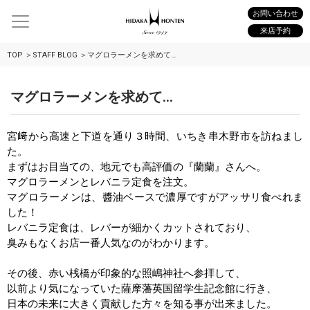
お問い合わせ
来店予約
TOP
STAFF BLOG
マグロラーメンを求めて…
マグロラーメンを求めて…
宮﨑から高速と下道を通り３時間、いちき串木野市を訪ねまし
た。
まずはお目当ての、地元でも高評価の『蘭蘭』さんへ。
マグロラーメンとレバニラ定食を注文。
マグロラーメンは、醬油ベースで濃厚ですがアッサリ食べれま
した！
レバニラ定食は、レバーが細かくカットされており、
臭みもなくお店一番人気なのがわかります。
その後、赤い桟橋が印象的な照嶋神社へ参拝して、
以前より気になっていた薩摩藩英国留学生記念館に行き、
日本の未来に大きく貢献した方々を知る事が出来ました。