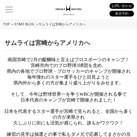
お問い合わせ
来店予約
TOP
STAFF BLOG
サムライは宮崎からアメリカへ
サムライは宮崎からアメリカへ
南国宮崎で2月の醍醐味と言えば
プロスポーツのキャンプ！
宮崎市内でのプロ野球3球団を含め、
県内の各地でプロ野球・プロサッカーの
キャンプが開催され
毎年憧れのスター選手を
ひと目見ようと
県内外から多くの方が
集まり盛り上がりをみせます。
そして、今年は野球世界一を争う
WBCが
開催される事で
日本代表のキャンプが
宮崎で開催されました！
日本を代表するスター選手が宮崎で見られると、
全国から多く
の方が来県され
久しぶりに
街にも活気が感じられ、誰もがワクワク！
練習の見学は抽選との事で私もダメ元で応募してまさかの当