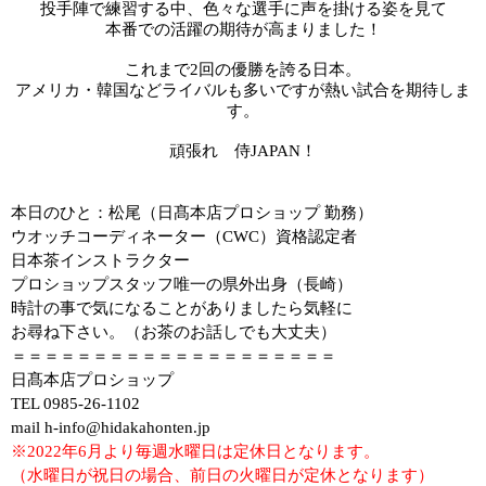
投手陣で練習する中、色々な選手に声を掛ける姿を見て
本番での活躍の期待が
高まりました！
これまで2回の優勝を誇る日本。
アメリカ・韓国などライバルも
多いですが熱い試合を期待しま
す。
頑張れ 侍
JAPAN
！
本日のひと：松尾（日髙本店プロショップ 勤務）
ウオッチコーディネーター（
CWC
）資格認定者
日本茶インストラクター
プロショップスタッフ唯一の県外出身（長崎）
時計の事で気になることがありましたら気軽に
お尋ね下さい。（お茶のお話しでも大丈夫）
＝＝＝＝＝＝＝＝＝＝＝＝＝＝＝＝＝＝＝＝
日髙本店プロショップ
TEL 0985-26-1102
mail h-info@hidakahonten.jp
※2022年6月より毎週水曜日は定休日となります。
（水曜日が祝日の場合、前日の火曜日が定休となります）