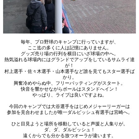
毎年、プロ野球のキャンプに行っていますが、
ここ迄の多くに人は記憶にありません。
グッズ売り場の行列を横目に
いざ球場の中へ。
熱気溢れる球場内にはグランドで
アップをしているサムライ達
が！
村上選手・佐々木選手・山本選手など
誰を見てもスター選手ば
かり。
興奮冷めやらぬ中、フリーバッティングが
スタート。
快音を響かせながらボールはスタンドへイン！
やっぱり、ライブは良いですよね。
今回のキャンプでは大谷選手をはじめ
メジャーリーガーは
参加を見合わせましたが
唯一ダルビッシュ有選手は宮崎へ。
ひと目見ようと場所を移動していると
声援と人集りが。
ダ、ダ、ダルビッシュ！
遠くからでも分かる放つオーラが違います。