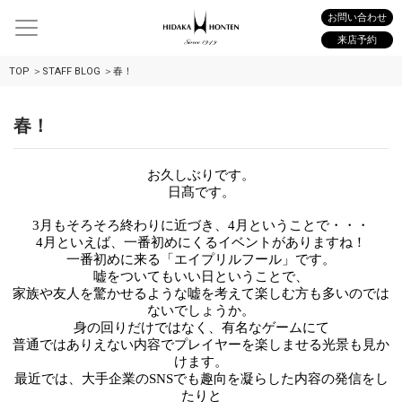
お問い合わせ
来店予約
TOP
STAFF BLOG
春！
春！
お久しぶりです。
日髙です。
3月もそろそろ終わりに近づき、4月ということで・・・
4月といえば、一番初めにくるイベントがありますね！
一番初めに来る「エイプリルフール」です。
嘘をついてもいい日ということで、
家族や友人を驚かせるような嘘を考えて楽しむ方も多いので
は
ないでしょうか。
身の回りだけではなく、有名なゲームにて
普通ではありえない内容でプレイヤーを楽しませる光
景も見か
けます。
最近では、大手企業のSNSでも趣向を凝らした内容の発信をし
たりと