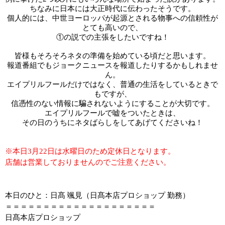
ちなみに日本には大正時代に伝わったそうです。
個人的には、中世ヨーロッパが起源とされる物事への信頼性が
とても高いので、
①の説での主張をしたいですね！
皆様もそろそろネタの準備を始めている頃だと思います。
報道番組でもジョークニュースを報道したりするかもしれませ
ん。
エイプリルフールだけではなく、普通の生活をしているときで
もですが、
信憑性のない情報に騙されないようにすることが大切です。
エイプリルフールで嘘をついたときは、
その日のうちにネタばらしをしてあげてくださいね！
※本日3月22日は水曜日のため定休日となります。
店舗は営業しておりませんのでご注意ください。
本日のひと：日髙 颯見（日髙本店プロショップ 勤務）
＝＝＝＝＝＝＝＝＝＝＝＝＝＝＝＝＝＝＝＝
日髙本店プロショップ