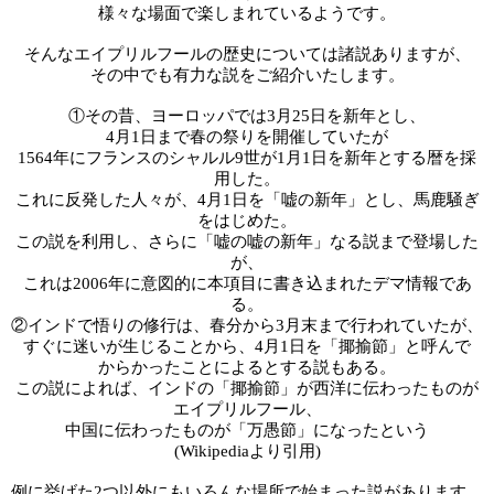
様々な場面で楽しまれているようです。
そんなエイプリルフールの歴史については諸説ありますが、
その中でも有力な説をご紹介いたし
ます。
①
その昔、ヨーロッパでは
3月25日
を新年とし、
4月1日まで春の祭りを開催していたが
1564年
に
フランスの
シャルル9世
が
1月1日
を新年とする暦を採
用した。
これに反発した人々が、4月1日を
「嘘の新年」とし、馬鹿騒ぎ
をはじめた
。
この説を利用し、さらに「嘘の嘘の新年」なる説まで登場
した
が、
これは2006年に意図的に本項目に書き込まれたデマ情報であ
る。
②
インド
で悟りの修行は、
春分
から3月末まで行われていたが、
すぐに迷いが生じることから、4
月1日を「揶揄節」と呼んで
からかったことによるとする説もある
。
この説によれば、インドの
「揶揄節」が西洋に伝わったものが
エイプリルフール、
中国に伝わったものが「万愚節」になったと
いう
(Wikipediaより引用)
例に挙げた2つ以外にもいろんな場所で始まった説があります。