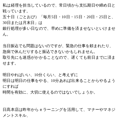
私は経理を担当しているので、常日頃から支払期日や締め日と
戦っています。
五十日（ごとおび）「毎月
5
日・
10
日・
15
日・
20
日・
25
日と、
30
日または月末日」は
銀行処理が多い日なので、早めに準備を済ませないといけませ
ん。
当日振込でも問題はないのですが、緊急の仕事を頼まれたり、
急病で休んだりすると振込できないかもしれません。
取引先にも迷惑がかかることなので、遅くても前日までに済ま
せます。
明日やればいい、
10
分くらい、と考えずに
明日は明日の仕事をやる、
10
分あれば出来ることからやるよう
にすれば
時間を有効に、大切に使えるのではないでしょうか。
日髙本店は昨年からｅラーニングを活用して、マナーやマネジ
メントスキル、