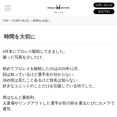
お問い合わせ
来店予約
TOP
STAFF BLOG
時間を大切に
時間を大切に
4
月末にプロレス観戦してきました。
撮った写真を少しだけ。
初めてプロレスを観戦したのは
2020
年
12
月。
顔は知っているけど選手名が分からない、
決め技は見たことあるけど技名は知らない、
好きなユニットのことだけを応援している頃でした。
席はなんと最前列。
入退場やリングアウトした選手が目の前を通るたびにカメラで
連写。