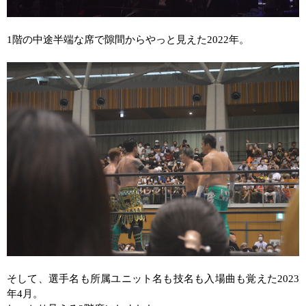
1
階の中途半端な席で隙間からやっと見えた
2022
年。
そして、選手名も所属ユニット名も技名も入場曲も覚えた
2023
年
4
月。