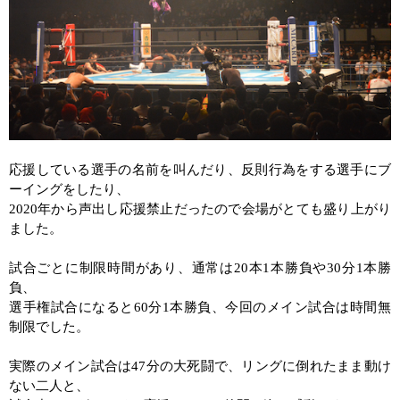
応援している選手の名前を叫んだり、反則行為をする選手にブ
ーイングをしたり、
2020
年から声出し応援禁止だったので会場がとても盛り上がり
ました。
試合ごとに制限時間があり、通常は
20
本
1
本勝負や
30
分
1
本勝
負、
選手権試合になると
60
分
1
本勝負、今回のメイン試合は時間無
制限でした。
実際のメイン試合は
47
分の大死闘で、リングに倒れたまま動け
ない二人と、