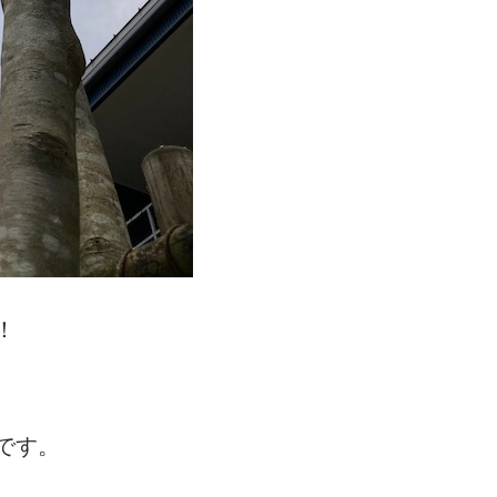
！
です。