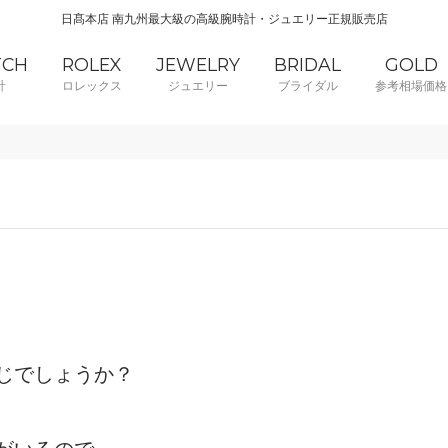
日髙本店 南九州最大級の高級腕時計・ジュエリー正規販売店
TCH
ROLEX
JEWELRY
BRIDAL
GOLD
計
ロレックス
ジュエリー
ブライダル
参考相場価格
じでしょうか？