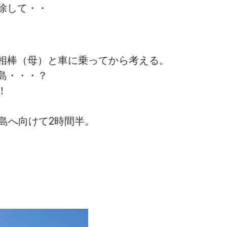
除して・・
相棒（母）と車に乗ってから考える。
島・・・？
！
島へ向けて2時間半。