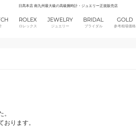
日髙本店 南九州最大級の高級腕時計・ジュエリー正規販売店
TCH
ROLEX
JEWELRY
BRIDAL
GOLD
計
ロレックス
ジュエリー
ブライダル
参考相場価格
た。
ております。