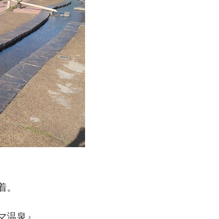
着。
マ温泉』