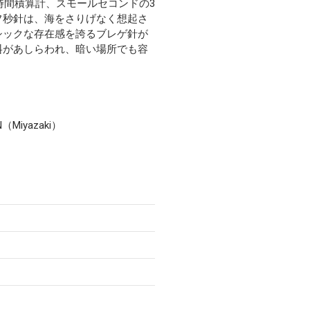
時間積算計、スモールセコンドの3
フ秒針は、海をさりげなく想起さ
シックな存在感を誇るブレゲ針が
料があしらわれ、暗い場所でも容
（Miyazaki）