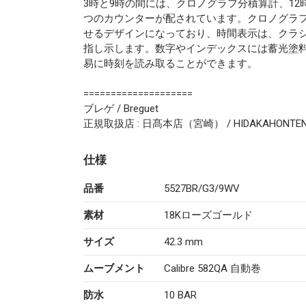
3時と9時の間には、クロノグラフ分積算計、12
つのカウンターが配されています。クロノグラ
せるデザインになっており、時間表示は、クラ
指し示します。数字やインデックスには蓄光塗
易に時刻を読み取ることができます。
====================
ブレゲ / Breguet
正規取扱店 : 日髙本店（宮崎） / HIDAKAHONTEN
仕様
品番
5527BR/G3/9WV
素材
18Kローズゴールド
サイズ
42.3 mm
ムーブメント
Calibre 582QA 自動巻
防水
10 BAR