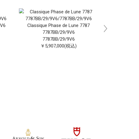
9V6
Classique Phase de Lune 7787
Marine 551
7787BB/29/9V6
5517
7787BB/29/9V6
￥3,01
￥5,907,000(税込)