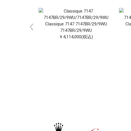
17BR/12/9ZU
Classique 7147 7147BR/29/9WU
Cl
2/9ZU
7147BR/29/9WU
00(税込)
￥4,114,000(税込)