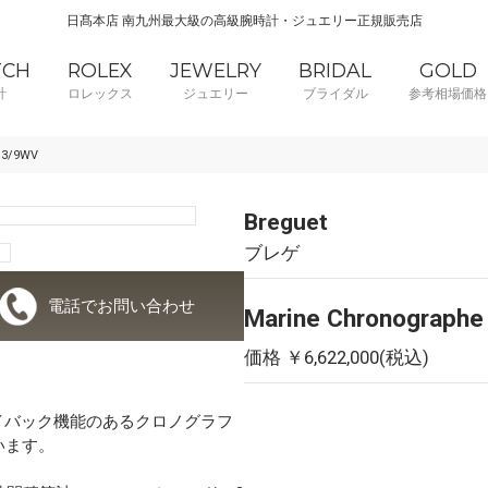
日髙本店 南九州最大級の高級腕時計・ジュエリー正規販売店
TCH
ROLEX
JEWELRY
BRIDAL
GOLD
計
ロレックス
ジュエリー
ブライダル
参考相場価格
G3/9WV
Breguet
ブレゲ
電話でお問い合わせ
Marine Chronograph
価格 ￥6,622,000(税込)
イバック機能のあるクロノグラフ
います。