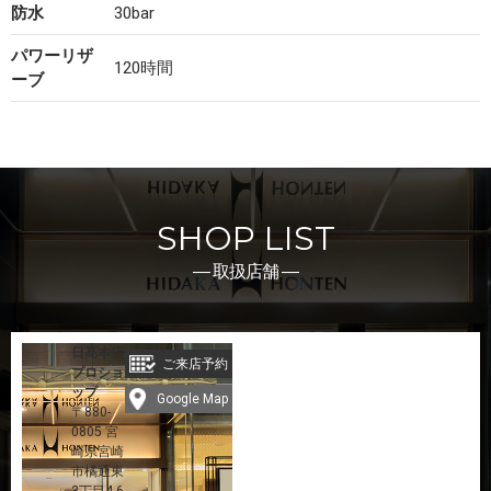
防水
30bar
パワーリザ
120時間
ーブ
SHOP LIST
― 取扱店舗 ―
日髙本店
ご来店予約
プロショ
ップ
Google Map
〒880-
0805 宮
崎県宮崎
市橘通東
3丁目4-6