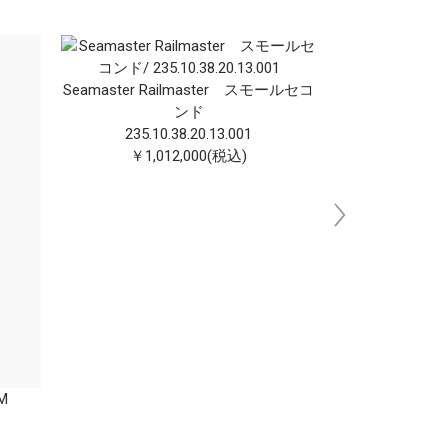
Seamaste r Railmaste r スモールセコ
ンド
235.10.38.20.13.00 1
￥1,012,000(税込)
Seamaste
235.12.
￥858
 M