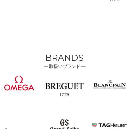
BRANDS
―
取扱い
ブランド ―