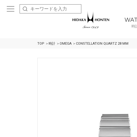
WA
時
TOP
時計
OMEGA
CONSTELLATIO N QUARTZ 28 M M