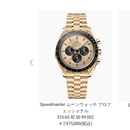
a Terra 30mm
.02.00 1
00(税込)
Speedmaste r ムーンウォッチ プロフ
S
ェッショナ ル
310.60.42.50.99.00 2
￥7,975,000(税込)