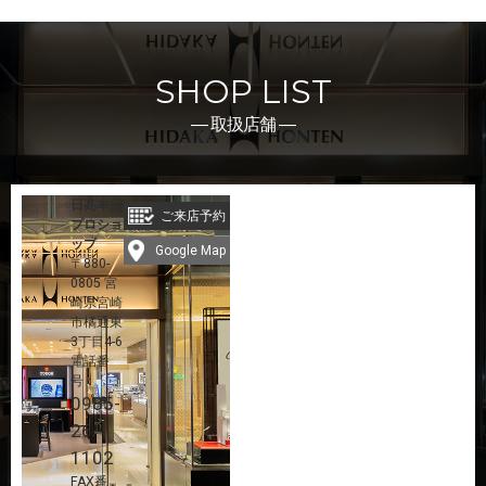
SHOP LIST
― 取扱店舗 ―
日髙本店
ご来店予約
プロショ
ップ
Google Map
〒880-
0805 宮
崎県宮崎
市橘通東
3丁目4-6
電話番
号：
0985-
26-
1102
FAX番