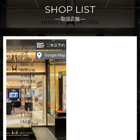
SHOP LIST
― 取扱店舗 ―
日髙本店
ご来店予約
プロショ
ップ
Google Map
〒880-
0805 宮
崎県宮崎
市橘通東
3丁目4-6
電話番
号：
0985-
26-
1102
FAX番
号：
0985-26-
2498