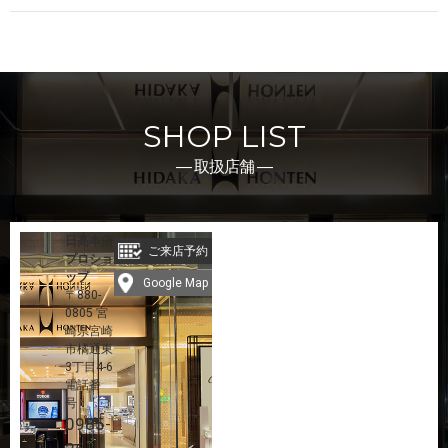
SHOP LIST
― 取扱店舗 ―
日髙本店
ご来店予約
プロショ
ップ
Google Map
〒880-
0805 宮
崎県宮崎
市橘通東
3丁目4-6
電話番
号：
0985-