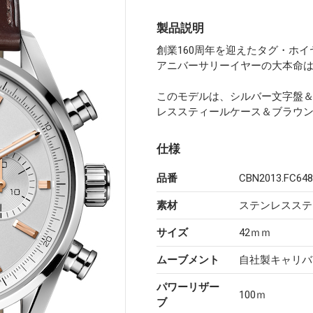
製品説明
創業160周年を迎えたタグ・ホイ
アニバーサリーイヤーの大本命
このモデルは、シルバー文字盤
レススティールケース＆ブラウ
仕様
品番
CBN2013.FC648
素材
ステンレスステ
サイズ
42ｍｍ
ムーブメント
自社製キャリバ
パワーリザー
100ｍ
ブ