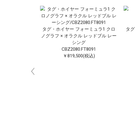
ラ クロノグラフ
タグ・ホイヤー フォーミュラ1 クロ
タグ・
ツ CARRERA
ノグラフ × オラクル レッドブル レー
FT6273
シング
00(税込)
CBZ2080.FT8091
￥819,500(税込)