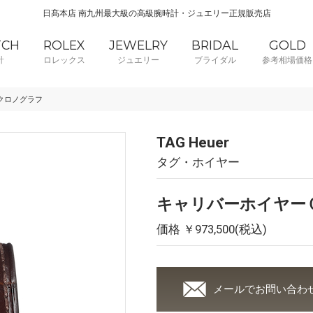
日髙本店 南九州最大級の高級腕時計・ジュエリー正規販売店
TCH
ROLEX
JEWELRY
BRIDAL
GOLD
計
ロレックス
ジュエリー
ブライダル
参考相場価格
クロノグラフ
TAG Heuer
タグ・ホイヤー
キャリバーホイヤー
価格 ￥973,500(税込)
メールでお問い合わ