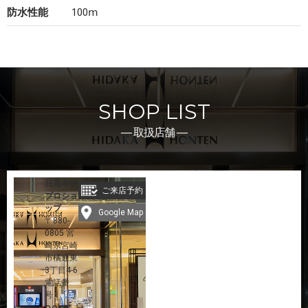
防水性能
100ⅿ
SHOP LIST
― 取扱店舗 ―
日髙本店
ご来店予約
プロショ
ップ
Google Map
〒880-
0805 宮
崎県宮崎
市橘通東
3丁目4-6
電話番
号：