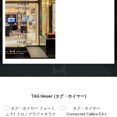
市橘通東
3丁目4-6
電話番
号：
0985-
26-
1102
FAX番
号：
0985-26-
2498
TAG Heuer (タグ・ホイヤー)