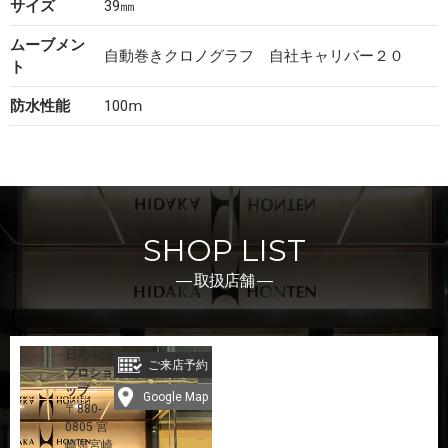
サイズ
39㎜
ムーブメン
自動巻きクロノグラフ 自社キャリバー２０
ト
防水性能
100ⅿ
SHOP LIST
― 取扱店舗 ―
日髙本店
ご来店予約
プロショ
ップ
Google Map
〒880-
0805 宮
崎県宮崎