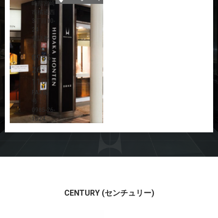
崎県宮崎
市橘通西
3丁目10-
24
電話番
号：
0985-
26-
1101
FAX番
号：
0985-26-
1024
CENTURY (センチュリー)