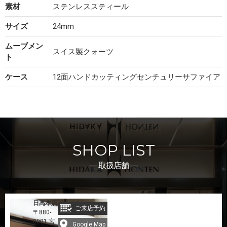
素材
ステンレススティール
サイズ
24mm
ムーブメン
スイス製クォーツ
ト
ケース
12面ハンドカッティングセンチュリーサファイア
SHOP LIST
― 取扱店舗 ―
日髙本店
ご来店予約
〒880-
0001 宮
Google Map