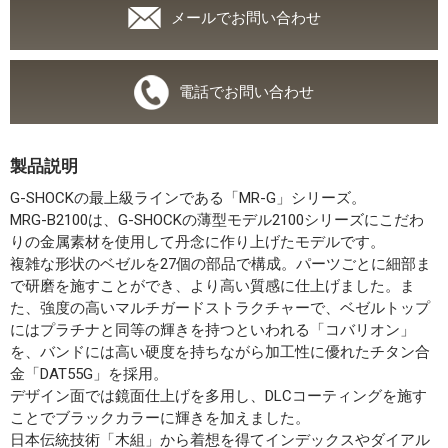
メールでお問い合わせ
電話でお問い合わせ
製品説明
G-SHOCKの最上級ラインである「MR-G」シリーズ。
MRG-B2100は、G-SHOCKの薄型モデル2100シリーズにこだわ
りの金属素材を使用して丹念に作り上げたモデルです。
複雑な形状のベゼルを27個の部品で構成。パーツごとに細部ま
で研磨を施すことができ、より高い質感に仕上げました。ま
た、強度の高いマルチガードストラクチャーで、ベゼルトップ
にはプラチナと同等の輝きを持つといわれる「コバリオン」
を、バンドには高い硬度を持ちながら加工性に優れたチタン合
金「DAT55G」を採用。
デザイン面では鏡面仕上げを多用し、DLCコーティングを施す
ことでブラックカラーに輝きを加えました。
日本伝統技術「木組」から着想を得てインデックスやダイアル