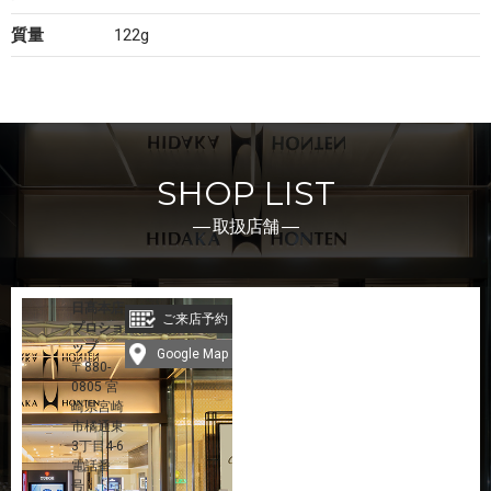
質量
122g
SHOP LIST
― 取扱店舗 ―
日髙本店
ご来店予約
プロショ
ップ
Google Map
〒880-
0805 宮
崎県宮崎
市橘通東
3丁目4-6
電話番
号：