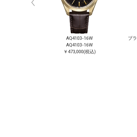
ックチタン™シリーズ
AQ4103-16W
ブラ
-59E
AQ4103-16W
-59E
￥473,000(税込)
0(税込)