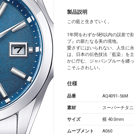
製品説明
この藍と生きていく。
1年間をわずか5秒以内の誤差で
ブ』の新たなる美の境地。
愛さずにはいられない、人生に永
は、日本の伝色技法「藍染」を
かに佇む、ジャパンブルーを纏
こそふさわしい。
仕様
品番
AQ4091-56M
素材
スーパーチタニ
サイズ
横 40.0mm
ムーブメント
A060