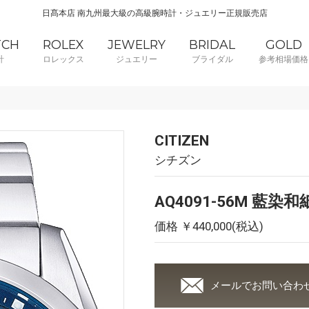
日髙本店 南九州最大級の高級腕時計・ジュエリー正規販売店
TCH
ROLEX
JEWELRY
BRIDAL
GOLD
計
ロレックス
ジュエリー
ブライダル
参考相場価格
CITIZEN
シチズン
AQ4091-56M 藍染
価格 ￥440,000(税込)
メールでお問い合わ