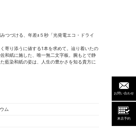
刻みつづける、年差±５秒「光発電エコ・ドライ
く寄り添うに値する1本を求めて。辿り着いたの
土佐和紙に施した、唯一無二文字板。腕もとで静
った藍染和紙の姿は、人生の豊かさを知る貴方に
お問い合わせ
ウム
来店予約