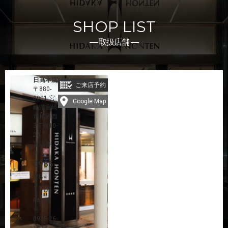
SHOP LIST
― 取扱店舗 ―
日髙本店
ご来店予約
〒880-
0001 宮
Google Map
崎県宮崎
市橘通西
3丁目10-
24
電話番
号：
0985-
26-
1101
FAX番
号：
0985-26-
1024