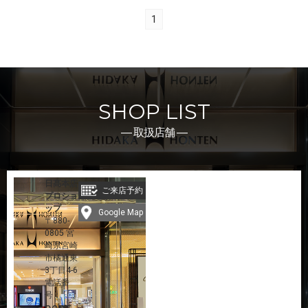
1
SHOP LIST
― 取扱店舗 ―
日髙本店
ご来店予約
プロショ
ップ
Google Map
〒880-
0805 宮
崎県宮崎
市橘通東
3丁目4-6
電話番
号：