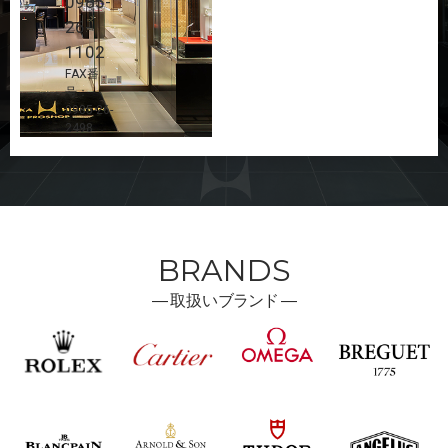
0985-
26-
1102
FAX番
号：
0985-26-
2498
BRANDS
―
取扱い
ブランド ―