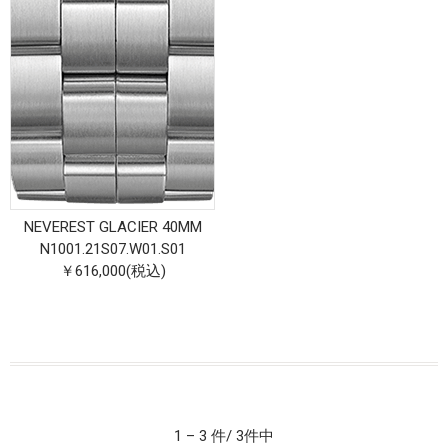
NEVEREST GLACIER 40MM
N1001.21S07.W01.S01
￥616,000(税込)
1 – 3 件/ 3件中