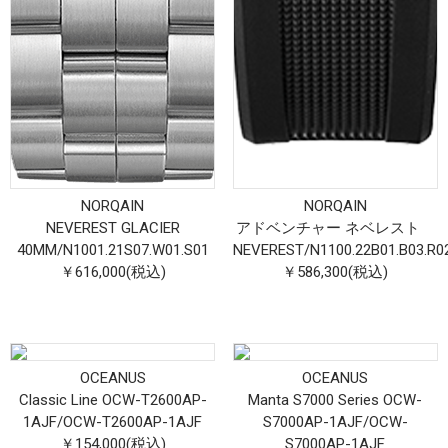
NORQAIN
NORQAIN
NEVEREST GLACIER
アドベンチャー ネベレスト
40MM
/
N1001.21S07.W01.S01
NEVEREST
/
N1100.22B01.B03.R0
￥616,000(税込)
￥586,300(税込)
OCEANUS
OCEANUS
Classic Line OCW-T2600AP-
Manta S7000 Series OCW-
1AJF
/
OCW-T2600AP-1AJF
S7000AP-1AJF
/
OCW-
￥154,000(税込)
S7000AP-1AJF