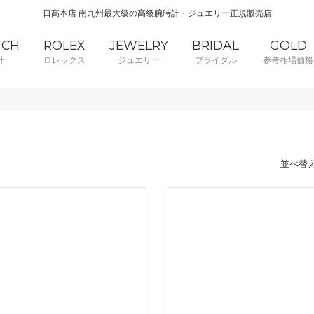
日髙本店 南九州最大級の高級腕時計・ジュエリー正規販売店
TCH
ROLEX
JEWELRY
BRIDAL
GOLD
計
ロレックス
ジュエリー
ブライダル
参考相場価格
並べ替