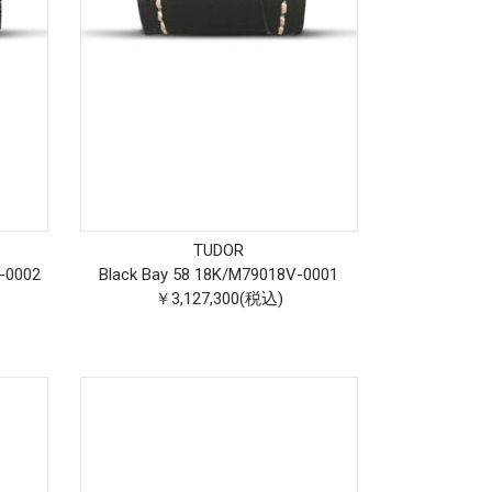
TUDOR
-0002
Black Bay 58 18K
/
M79018V-0001
￥3,127,300(税込)