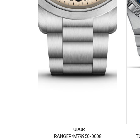
TUDOR
RANGER
/
M79950-0008
T