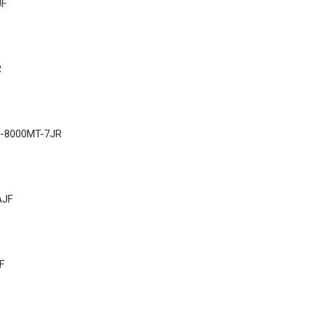
JF
R
-8000MT-7JR
AJF
F