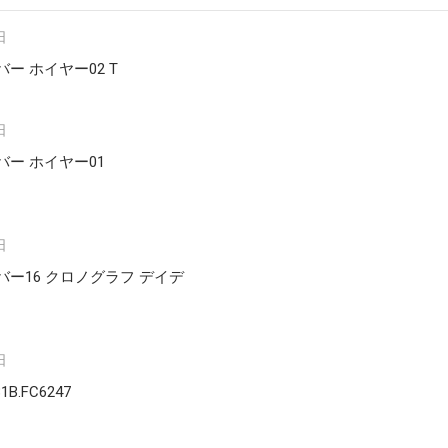
日
ー ホイヤー02 T
日
バー ホイヤー01
日
゙ー16 クロノグラフ デイデ
日
B.FC6247