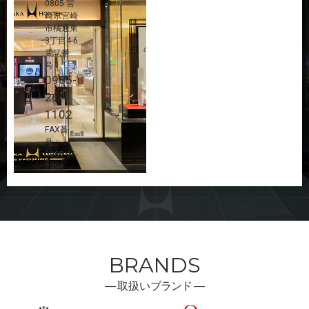
0805 宮
崎県宮崎
市橘通東
3丁目4-6
電話番
号：
0985-
26-
1102
FAX番
号：
0985-26-
2498
BRANDS
―
取扱い
ブランド ―