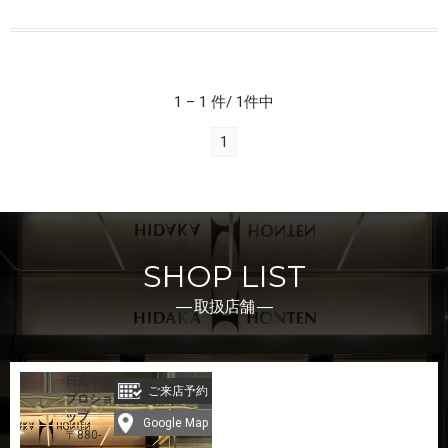
1 – 1 件/ 1件中
1
SHOP LIST
― 取扱店舗 ―
日髙本店
ご来店予約
プロショ
ップ
Google Map
〒880-