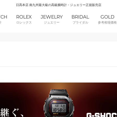
日髙本店 南九州最大級の高級腕時計・ジュエリー正規販売店
TCH
ROLEX
JEWELRY
BRIDAL
GOLD
計
ロレックス
ジュエリー
ブライダル
参考相場価格