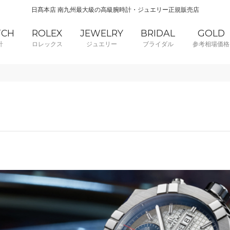
日髙本店 南九州最大級の高級腕時計・ジュエリー正規販売店
TCH
ROLEX
JEWELRY
BRIDAL
GOLD
計
ロレックス
ジュエリー
ブライダル
参考相場価格