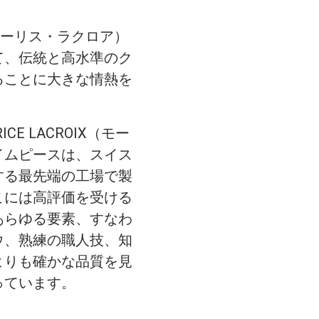
X（モーリス・ラクロア）
て、伝統と高水準のク
ることに大きな情熱を
CE LACROIX（モー
イムピースは、スイス
する最先端の工場で製
こには高評価を受ける
あらゆる要素、すなわ
ウ、熟練の職人技、知
よりも確かな品質を見
っています。