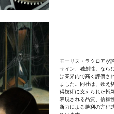
モーリス・ラクロアが
ザイン、独創性、なら
は業界内で高く評価さ
ました。同社は、数え
得技術に支えられた斬
表現される品質、信頼
断力による勝利の方程