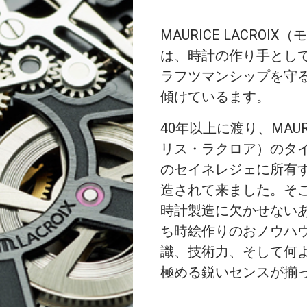
MAURICE LACROI
は、時計の作り手とし
ラフツマンシップを守
傾けているます。
40年以上に渡り、MAURI
リス・ラクロア）のタ
のセイネレジェに所有
造されて来ました。そ
時計製造に欠かせない
ち時絵作りのおノウハ
識、技術力、そして何
極める鋭いセンスが揃